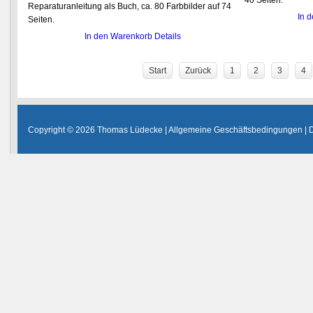
40 Seiten.
Reparaturanleitung als Buch, ca. 80 Farbbilder auf 74
In 
Seiten.
In den Warenkorb
Details
Start
Zurück
1
2
3
4
Copyright © 2026 Thomas Lüdecke |
Allgemeine Geschäftsbedingungen
|
D