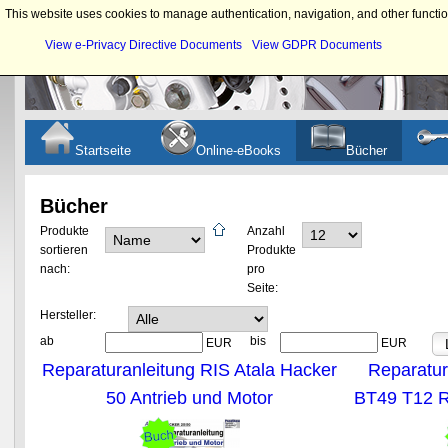
This website uses cookies to manage authentication, navigation, and other functio
View e-Privacy Directive Documents
View GDPR Documents
Startseite
Online-eBooks
Bücher
Bücher
Produkte
Anzahl
sortieren
Produkte
nach:
pro
Seite:
Hersteller:
ab
bis
EUR
EUR
Reparaturanleitung RIS Atala Hacker
Reparatur
50 Antrieb und Motor
BT49 T12 Re