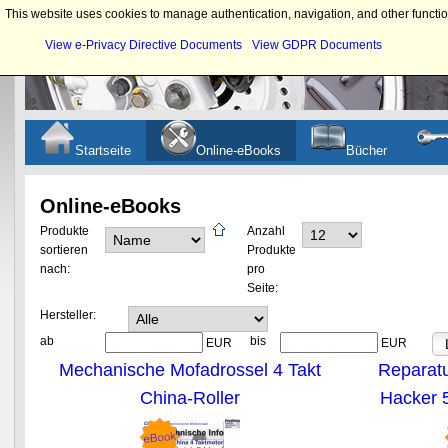
This website uses cookies to manage authentication, navigation, and other functio
View e-Privacy Directive Documents
View GDPR Documents
Startseite
Online-eBooks
Bücher
Online-eBooks
Produkte
Anzahl
sortieren
Produkte
nach:
pro
Seite:
Hersteller:
ab
bis
EUR
EUR
Mechanische Mofadrossel 4 Takt
Reparatu
China-Roller
Hacker 