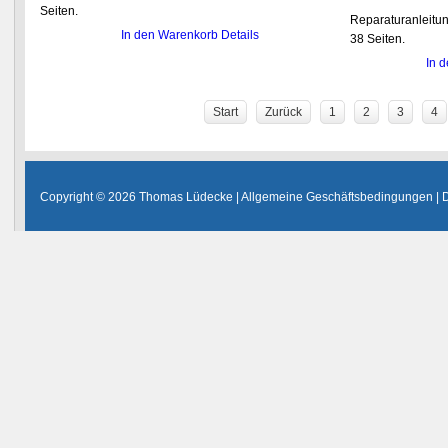
Seiten.
Reparaturanleitun
In den Warenkorb
Details
38 Seiten.
In 
Start
Zurück
1
2
3
4
Copyright © 2026 Thomas Lüdecke |
Allgemeine Geschäftsbedingungen
|
D