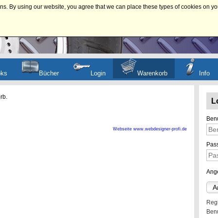
ns. By using our website, you agree that we can place these types of cookies on yo
oks
Bücher
Login
Warenkorb
Info
rb.
L
Ben
Webseite www.webdesigner-profi.de
Pas
Ang
A
Regi
Ben