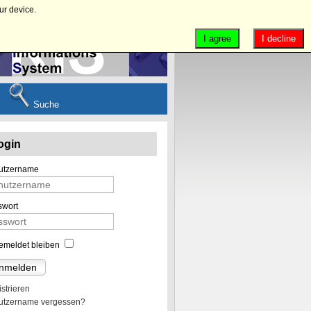
ur device.
I agree
I decline
Suche
ogin
utzername
swort
emeldet bleiben
nmelden
strieren
utzername vergessen?